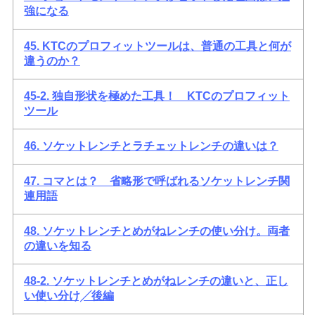
強になる
45. KTCのプロフィットツールは、普通の工具と何が
違うのか？
45-2. 独自形状を極めた工具！ KTCのプロフィット
ツール
46. ソケットレンチとラチェットレンチの違いは？
47. コマとは？ 省略形で呼ばれるソケットレンチ関
連用語
48. ソケットレンチとめがねレンチの使い分け。両者
の違いを知る
48-2. ソケットレンチとめがねレンチの違いと、正し
い使い分け╱後編