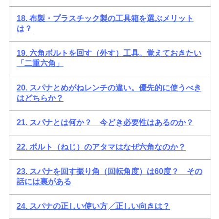
18. 布製・プラスチック製の工具箱を選ぶメリット
は？
19. 六角ボルトを回す（外す）工具。覚えておきたい
「二重六角」
20. スパナとめがねレンチの違い。優先的に使うべき
はどちらか？
21. スパナとは何か？ 今どき必要性はあるのか？
22. ボルト（ねじ）のアタマはなぜ六角なのか？
23. スパナを回す振り角（回転角度）は60度？ その
話には裏がある
24. スパナの正しい使い方╱正しい向きは？