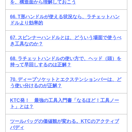
を、構造面から理解しておこう
66. T形ハンドルが使える状況なら、ラチェットハン
ドルより効率的
67. スピンナーハンドルとは、どういう場面で使うべ
き工具なのか？
68. ラチェットハンドルの使い方で、ヘッド（頭）を
持って早回しするのは正解？
70. ディープソケットとエクステンションバーは、ど
う使い分けるのが正解？
KTC発！ 最強の工具入門書「なるほど！工具ノー
ト」とは？
ツールバッグの価値観が変わる。KTCのアクティブ
バディ