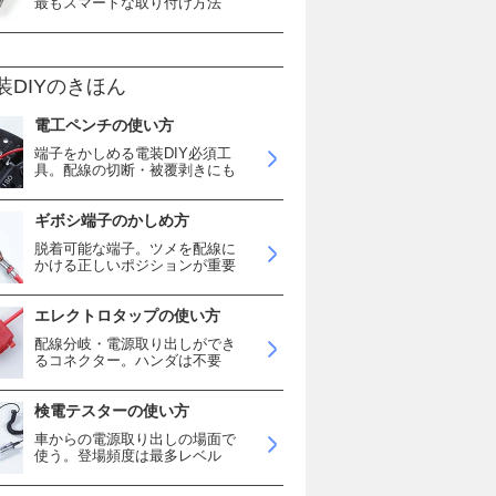
最もスマートな取り付け方法
装DIYのきほん
電工ペンチの使い方
端子をかしめる電装DIY必須工
具。配線の切断・被覆剥きにも
ギボシ端子のかしめ方
脱着可能な端子。ツメを配線に
かける正しいポジションが重要
エレクトロタップの使い方
配線分岐・電源取り出しができ
るコネクター。ハンダは不要
検電テスターの使い方
車からの電源取り出しの場面で
使う。登場頻度は最多レベル