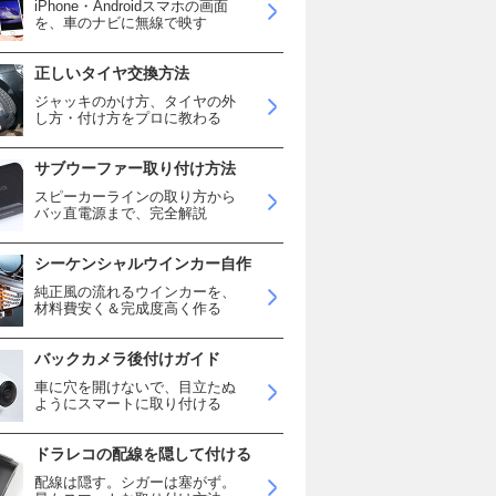
iPhone・Androidスマホの画面
を、車のナビに無線で映す
正しいタイヤ交換方法
ジャッキのかけ方、タイヤの外
し方・付け方をプロに教わる
サブウーファー取り付け方法
スピーカーラインの取り方から
バッ直電源まで、完全解説
シーケンシャルウインカー自作
純正風の流れるウインカーを、
材料費安く＆完成度高く作る
バックカメラ後付けガイド
車に穴を開けないで、目立たぬ
ようにスマートに取り付ける
ドラレコの配線を隠して付ける
配線は隠す。シガーは塞がず。