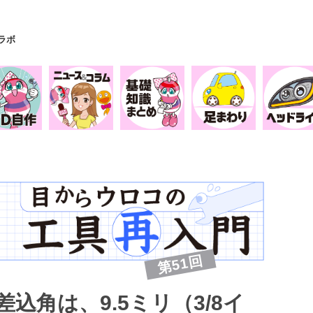
Yラボ
第51回
込角は、9.5ミリ（3/8イ