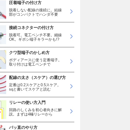
圧着端子の付け方
脱着しない配線の接続に。結線
部がコンパクトでハンダ不要
接続コネクターの付け方
脱着可。電工ペンチ不要。細線
OK。ギボシ端子キラーかも!?
クワ型端子のかしめ方
ボディアースに使う定番端子。
取り付けは電工ペンチで
配線の太さ（スケア）の選び方
定番は0.2スケアと0.5スケア。
sqと書いてスケアと読む
リレーの使い方入門
回路のしくみを初心者向きに解
説。まずは4極リレーから
バッ直のやり方