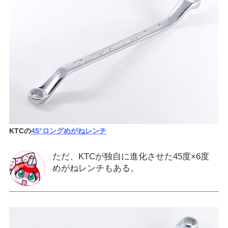
KTCの
45°ロングめがねレンチ
ただ、KTCが独自に進化させた45度×6度
めがねレンチもある。