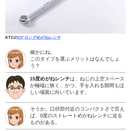
KTCの
15°ロングめがねレンチ
確かにね。
このタイプを選ぶメリットはなんでしょ
う？
15度めがねレンチ
は、ねじの上空スペース
が極端に狭く、かつ、手を入れる隙間もほ
しい場面に向いています。
そうか。口径部付近のコンパクトさで言え
ば、0度のストレートめがねレンチに迫る
ものがある。