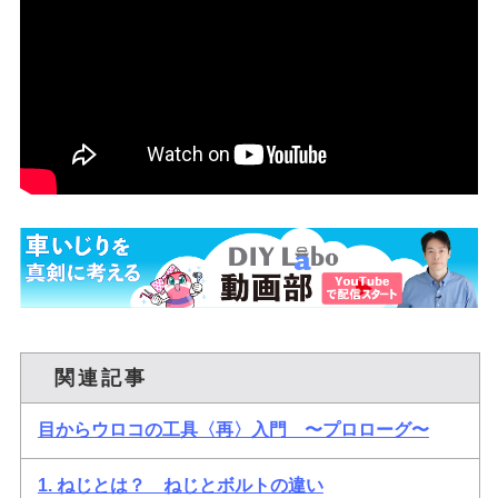
関連記事
目からウロコの工具〈再〉入門 〜プロローグ〜
1. ねじとは？ ねじとボルトの違い