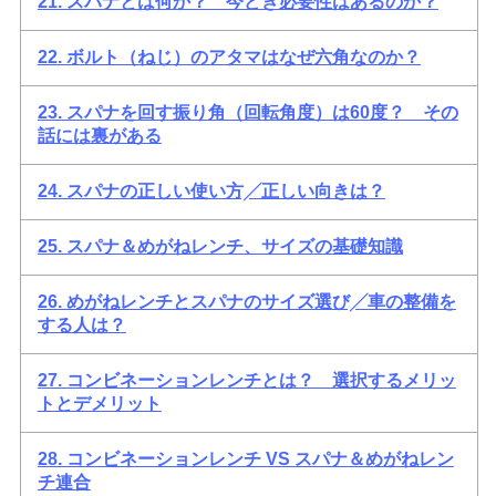
21. スパナとは何か？ 今どき必要性はあるのか？
22. ボルト（ねじ）のアタマはなぜ六角なのか？
23. スパナを回す振り角（回転角度）は60度？ その
話には裏がある
24. スパナの正しい使い方╱正しい向きは？
25. スパナ＆めがねレンチ、サイズの基礎知識
26. めがねレンチとスパナのサイズ選び╱車の整備を
する人は？
27. コンビネーションレンチとは？ 選択するメリッ
トとデメリット
28. コンビネーションレンチ VS スパナ＆めがねレン
チ連合