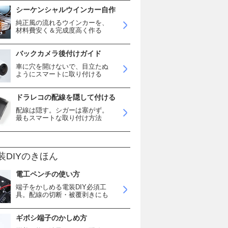
シーケンシャルウインカー自作
純正風の流れるウインカーを、
材料費安く＆完成度高く作る
バックカメラ後付けガイド
車に穴を開けないで、目立たぬ
ようにスマートに取り付ける
ドラレコの配線を隠して付ける
配線は隠す。シガーは塞がず。
最もスマートな取り付け方法
装DIYのきほん
電工ペンチの使い方
端子をかしめる電装DIY必須工
具。配線の切断・被覆剥きにも
ギボシ端子のかしめ方