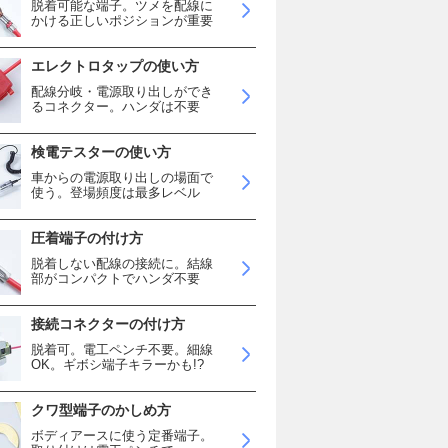
脱着可能な端子。ツメを配線に
かける正しいポジションが重要
エレクトロタップの使い方
配線分岐・電源取り出しができ
るコネクター。ハンダは不要
検電テスターの使い方
車からの電源取り出しの場面で
使う。登場頻度は最多レベル
圧着端子の付け方
脱着しない配線の接続に。結線
部がコンパクトでハンダ不要
接続コネクターの付け方
脱着可。電工ペンチ不要。細線
OK。ギボシ端子キラーかも!?
クワ型端子のかしめ方
ボディアースに使う定番端子。