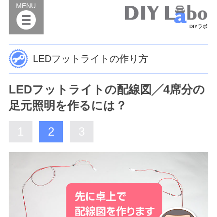
MENU
DIYラボ
LEDフットライトの作り方
LEDフットライトの配線図╱4席分の
足元照明を作るには？
1
2
3