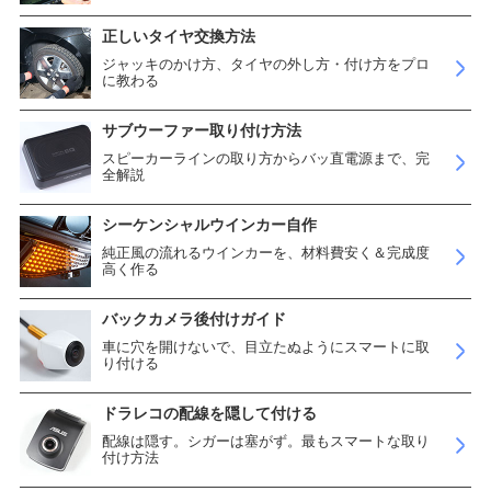
正しいタイヤ交換方法
ジャッキのかけ方、タイヤの外し方・付け方をプロ
に教わる
サブウーファー取り付け方法
スピーカーラインの取り方からバッ直電源まで、完
全解説
シーケンシャルウインカー自作
純正風の流れるウインカーを、材料費安く＆完成度
高く作る
バックカメラ後付けガイド
車に穴を開けないで、目立たぬようにスマートに取
り付ける
ドラレコの配線を隠して付ける
配線は隠す。シガーは塞がず。最もスマートな取り
付け方法