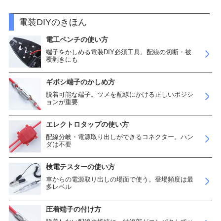
電装DIYのきほん
電工ペンチの使い方
端子をかしめる電装DIY必須工具。配線の切断・被
覆剥きにも
ギボシ端子のかしめ方
脱着可能な端子。ツメを配線にかける正しいポジシ
ョンが重要
エレクトロタップの使い方
配線分岐・電源取り出しができるコネクター。ハン
ダは不要
検電テスターの使い方
車からの電源取り出しの場面で使う。登場頻度は最
多レベル
圧着端子の付け方