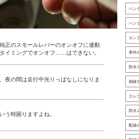
ハン
ハン
カン
純正のスモールレバーのオンオフに連動
タイミングでオンオフ……はできない。
車外
防水
、夜の間は走行中光りっぱなしになりま
細線
エレ
防水
いう時困りますよね。
配線