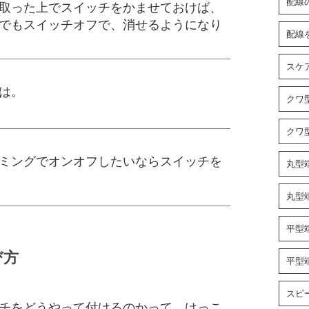
配線
取った上でスイッチをかませておけば、
でもスイッチオフで、消せるようになり
配線
スケ
は。
クワ
クワ
ミングでオンオフしたいならスイッチを
丸型
丸型
平型端
び方
平型
スピ
チをどうやって付けるのかって、けっこ