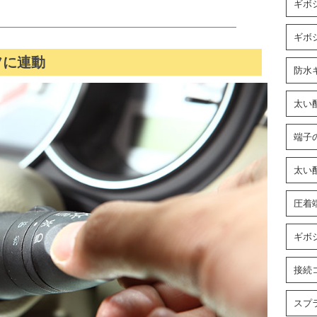
ギボ
ギボ
フに連動
防水
太い
端子
太い
圧着
ギボ
接続
スプ