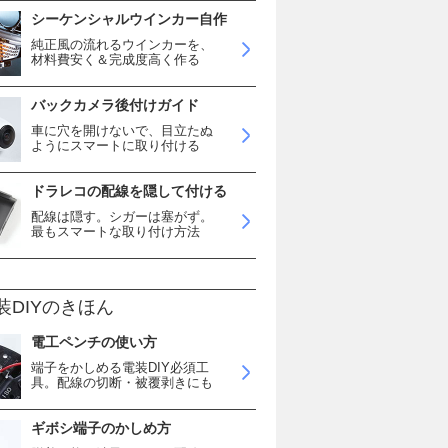
シーケンシャルウインカー自作
純正風の流れるウインカーを、
材料費安く＆完成度高く作る
バックカメラ後付けガイド
車に穴を開けないで、目立たぬ
ようにスマートに取り付ける
ドラレコの配線を隠して付ける
配線は隠す。シガーは塞がず。
最もスマートな取り付け方法
装DIYのきほん
電工ペンチの使い方
端子をかしめる電装DIY必須工
具。配線の切断・被覆剥きにも
ギボシ端子のかしめ方