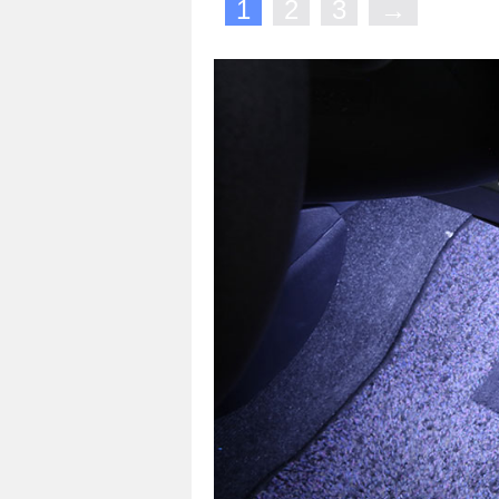
1
2
3
→