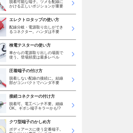
脱着可能な端子。ツメを配線に
かける正しいポジションが重要
エレクトロタップの使い方
配線分岐・電源取り出しができ
るコネクター。ハンダは不要
検電テスターの使い方
車からの電源取り出しの場面で
使う。登場頻度は最多レベル
圧着端子の付け方
脱着しない配線の接続に。結線
部がコンパクトでハンダ不要
接続コネクターの付け方
脱着可。電工ペンチ不要。細線
OK。ギボシ端子キラーかも!?
クワ型端子のかしめ方
ボディアースに使う定番端子。