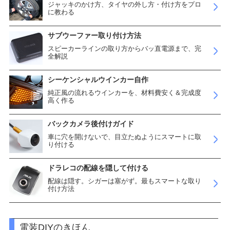
ジャッキのかけ方、タイヤの外し方・付け方をプロ
に教わる
サブウーファー取り付け方法
スピーカーラインの取り方からバッ直電源まで、完
全解説
シーケンシャルウインカー自作
純正風の流れるウインカーを、材料費安く＆完成度
高く作る
バックカメラ後付けガイド
車に穴を開けないで、目立たぬようにスマートに取
り付ける
ドラレコの配線を隠して付ける
配線は隠す。シガーは塞がず。最もスマートな取り
付け方法
電装DIYのきほん