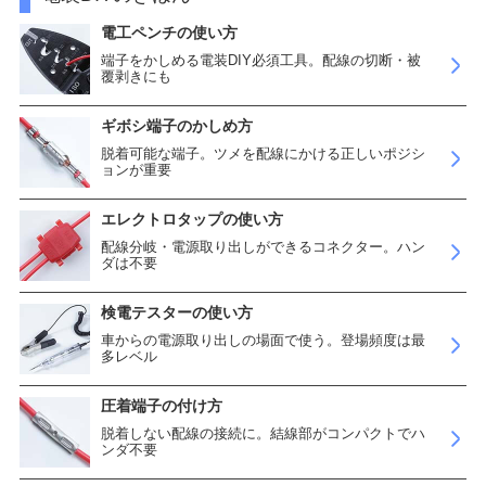
電工ペンチの使い方
端子をかしめる電装DIY必須工具。配線の切断・被
覆剥きにも
ギボシ端子のかしめ方
脱着可能な端子。ツメを配線にかける正しいポジシ
ョンが重要
エレクトロタップの使い方
配線分岐・電源取り出しができるコネクター。ハン
ダは不要
検電テスターの使い方
車からの電源取り出しの場面で使う。登場頻度は最
多レベル
圧着端子の付け方
脱着しない配線の接続に。結線部がコンパクトでハ
ンダ不要