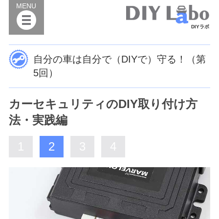
MENU
DIYラボ
自分の車は自分で（DIYで）守る！（第
5回）
カーセキュリティのDIY取り付け方
法・実践編
1
2
3
4