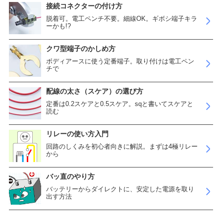
接続コネクターの付け方
脱着可。電工ペンチ不要。細線OK。ギボシ端子キラ
ーかも!?
クワ型端子のかしめ方
ボディアースに使う定番端子。取り付けは電工ペン
チで
配線の太さ（スケア）の選び方
定番は0.2スケアと0.5スケア。sqと書いてスケアと
読む
リレーの使い方入門
回路のしくみを初心者向きに解説。まずは4極リレー
から
バッ直のやり方
バッテリーからダイレクトに、安定した電源を取り
出す方法