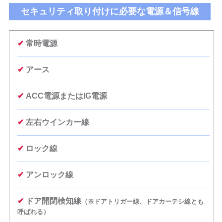
セキュリティ取り付けに必要な電源＆信号線
✔
常時電源
✔
アース
✔
ACC電源またはIG電源
✔
左右ウインカー線
✔
ロック線
✔
アンロック線
✔
ドア開閉検知線
（※ドアトリガー線、ドアカーテシ線とも
呼ばれる）