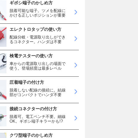
ギボシ端子のかしめ方
脱着可能な端子。ツメを配線に
かける正しいポジションが重要
エレクトロタップの使い方
配線分岐・電源取り出しができ
るコネクター。ハンダは不要
検電テスターの使い方
車からの電源取り出しの場面で
使う。登場頻度は最多レベル
圧着端子の付け方
脱着しない配線の接続に。結線
部がコンパクトでハンダ不要
接続コネクターの付け方
脱着可。電工ペンチ不要。細線
OK。ギボシ端子キラーかも!?
クワ型端子のかしめ方