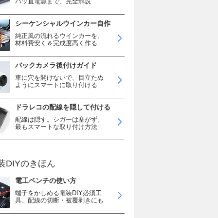
バッ直電源まで、完全解説
シーケンシャルウインカー自作
純正風の流れるウインカーを、
材料費安く＆完成度高く作る
バックカメラ後付けガイド
車に穴を開けないで、目立たぬ
ようにスマートに取り付ける
ドラレコの配線を隠して付ける
配線は隠す。シガーは塞がず。
最もスマートな取り付け方法
装DIYのきほん
電工ペンチの使い方
端子をかしめる電装DIY必須工
具。配線の切断・被覆剥きにも