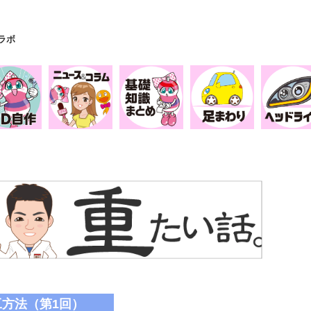
Yラボ
方法（第1回）