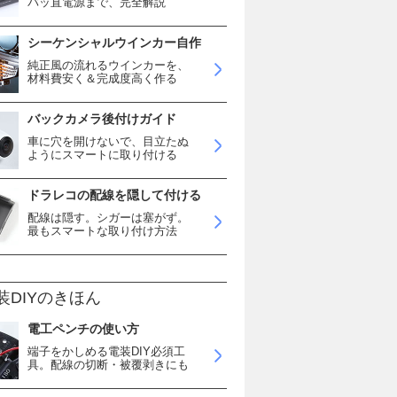
バッ直電源まで、完全解説
シーケンシャルウインカー自作
純正風の流れるウインカーを、
材料費安く＆完成度高く作る
バックカメラ後付けガイド
車に穴を開けないで、目立たぬ
ようにスマートに取り付ける
ドラレコの配線を隠して付ける
配線は隠す。シガーは塞がず。
最もスマートな取り付け方法
装DIYのきほん
電工ペンチの使い方
端子をかしめる電装DIY必須工
具。配線の切断・被覆剥きにも