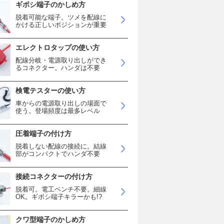
ギボシ端子のかしめ方
脱着可能な端子。ツメを配線に
かける正しいポジションが重要
エレクトロタップの使い方
配線分岐・電源取り出しができ
るコネクター。ハンダは不要
検電テスターの使い方
車からの電源取り出しの場面で
使う。登場頻度は最多レベル
圧着端子の付け方
脱着しない配線の接続に。結線
部がコンパクトでハンダ不要
接続コネクターの付け方
脱着可。電工ペンチ不要。細線
OK。ギボシ端子キラーかも!?
クワ型端子のかしめ方