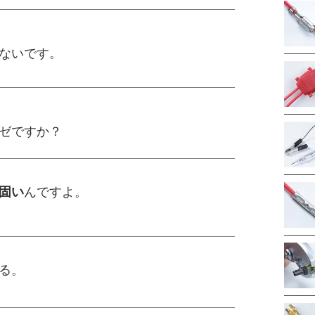
ないです。
ゼですか？
固い
んですよ。
る。