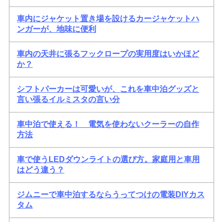
車内にジャケット置き場を設けるカージャケットハ
ンガーが、地味に便利
車内の天井に張るフックロープの実用度はいかほど
か？
シフトパーカーは可愛いが、これを車中泊グッズと
言い張るイルミスタの言い分
車中泊で使える！ 電気を使わないクーラーの自作
方法
車で使うLEDダウンライトの選び方。家庭用と車用
はどう違う？
ジムニーで車中泊するならうってつけの電装DIYカス
タム