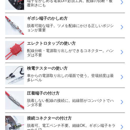
端子をかしめる電装DIY必須工具。配線の切断・被
覆剥きにも
ギボシ端子のかしめ方
脱着可能な端子。ツメを配線にかける正しいポジシ
ョンが重要
エレクトロタップの使い方
配線分岐・電源取り出しができるコネクター。ハン
ダは不要
検電テスターの使い方
車からの電源取り出しの場面で使う。登場頻度は最
多レベル
圧着端子の付け方
脱着しない配線の接続に。結線部がコンパクトでハ
ンダ不要
接続コネクターの付け方
脱着可。電工ペンチ不要。細線OK。ギボシ端子キラ
ーかも!?