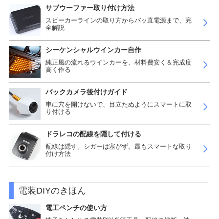
サブウーファー取り付け方法
スピーカーラインの取り方からバッ直電源まで、完
全解説
シーケンシャルウインカー自作
純正風の流れるウインカーを、材料費安く＆完成度
高く作る
バックカメラ後付けガイド
車に穴を開けないで、目立たぬようにスマートに取
り付ける
ドラレコの配線を隠して付ける
配線は隠す。シガーは塞がず。最もスマートな取り
付け方法
電装DIYのきほん
電工ペンチの使い方