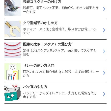
接続コネクターの付け方
脱着可。電工ペンチ不要。細線OK。ギボシ端子キラ
ーかも!?
クワ型端子のかしめ方
ボディアースに使う定番端子。取り付けは電工ペン
チで
配線の太さ（スケア）の選び方
定番は0.2スケアと0.5スケア。sqと書いてスケアと
読む
リレーの使い方入門
回路のしくみを初心者向きに解説。まずは4極リレー
から
バッ直のやり方
バッテリーからダイレクトに、安定した電源を取り
出す方法