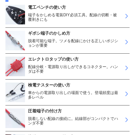
電工ペンチの使い方
端子をかしめる電装DIY必須工具。配線の切断・被
覆剥きにも
ギボシ端子のかしめ方
脱着可能な端子。ツメを配線にかける正しいポジシ
ョンが重要
エレクトロタップの使い方
配線分岐・電源取り出しができるコネクター。ハン
ダは不要
検電テスターの使い方
車からの電源取り出しの場面で使う。登場頻度は最
多レベル
圧着端子の付け方
脱着しない配線の接続に。結線部がコンパクトでハ
ンダ不要