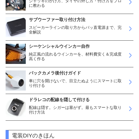
ジャッキのかけ方、タイヤの外し方・付け方をプロ
に教わる
サブウーファー取り付け方法
スピーカーラインの取り方からバッ直電源まで、完
全解説
シーケンシャルウインカー自作
純正風の流れるウインカーを、材料費安く＆完成度
高く作る
バックカメラ後付けガイド
車に穴を開けないで、目立たぬようにスマートに取
り付ける
ドラレコの配線を隠して付ける
配線は隠す。シガーは塞がず。最もスマートな取り
付け方法
電装DIYのきほん