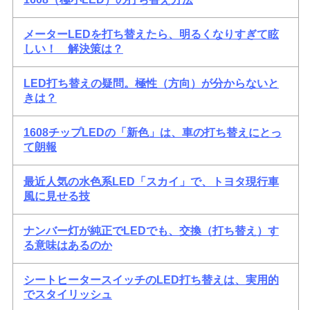
メーターLEDを打ち替えたら、明るくなりすぎて眩
しい！ 解決策は？
LED打ち替えの疑問。極性（方向）が分からないと
きは？
1608チップLEDの「新色」は、車の打ち替えにとっ
て朗報
最近人気の水色系LED「スカイ」で、トヨタ現行車
風に見せる技
ナンバー灯が純正でLEDでも、交換（打ち替え）す
る意味はあるのか
シートヒータースイッチのLED打ち替えは、実用的
でスタイリッシュ