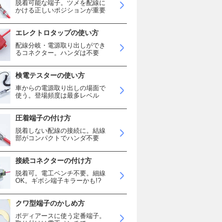
脱着可能な端子。ツメを配線に
かける正しいポジションが重要
エレクトロタップの使い方
配線分岐・電源取り出しができ
るコネクター。ハンダは不要
検電テスターの使い方
車からの電源取り出しの場面で
使う。登場頻度は最多レベル
圧着端子の付け方
脱着しない配線の接続に。結線
部がコンパクトでハンダ不要
接続コネクターの付け方
脱着可。電工ペンチ不要。細線
OK。ギボシ端子キラーかも!?
クワ型端子のかしめ方
ボディアースに使う定番端子。