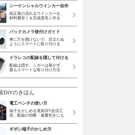
シーケンシャルウインカー自作
純正風の流れるウインカーを、
材料費安く＆完成度高く作る
バックカメラ後付けガイド
車に穴を開けないで、目立たぬ
ようにスマートに取り付ける
ドラレコの配線を隠して付ける
配線は隠す。シガーは塞がず。
最もスマートな取り付け方法
装DIYのきほん
電工ペンチの使い方
端子をかしめる電装DIY必須工
具。配線の切断・被覆剥きにも
ギボシ端子のかしめ方