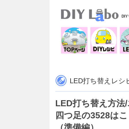
DI
LED打ち替えレシ
LED打ち替え方法
四つ足の3528は
（準備編）