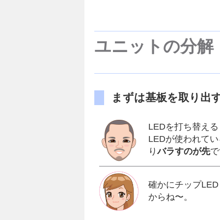
ユニットの分解
まずは基板を取り出
LEDを打ち替え
LEDが使われて
り
バラすのが先
で
確かにチップLE
からね〜。