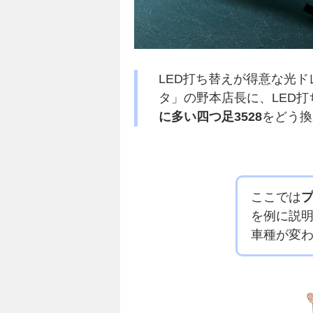
LED打ち替えが得意な光
タ」の野本店長に、LED
に多い四つ足3528
をどう換
ここでは
を例に説
車種が変