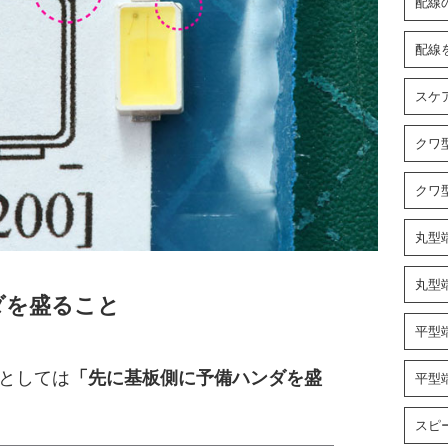
配線
配線
スケ
クワ
クワ
丸型
丸型
ダを盛ること
平型端
としては
「先に基板側に予備ハンダを盛
平型
スピ