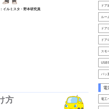
ドア
：イルミスタ・野本研究員
ルー
ドア
ドア
スモ
US
バッ
電
け方
電工