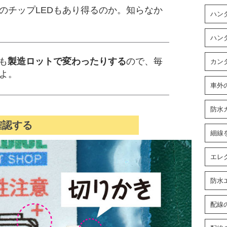
のチップLEDもあり得るのか。知らなか
ハン
ハン
も
製造ロットで変わったりする
ので、毎
カン
よ。
車外
防水
確認する
細線
エレ
防水
配線