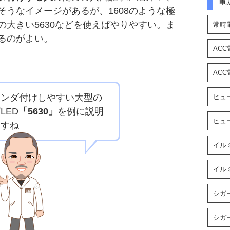
電
そうなイメージがあるが、1608のような極
の大きい5630などを使えばやりやすい。ま
常時
るのがよい。
AC
AC
ハンダ付けしやすい大型の
ヒュ
LED
「5630」
を例に説明
ヒュ
ますね
イル
イル
シガ
シガ