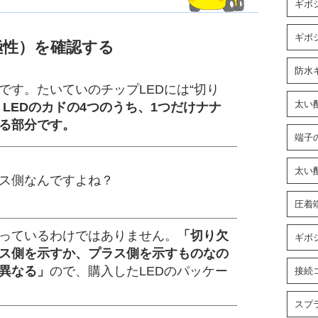
ギボ
ギボ
極性）を確認する
防水
です。たいていのチップLEDには“切り
太い
。
LEDのカドの4つのうち、1つだけナナ
る部分です。
端子
太い
ス側なんですよね？
圧着
っているわけではありません。
「切り欠
ギボ
ス側を示すか、プラス側を示すものなの
て異なる」
ので、購入したLEDのパッケー
接続
スプ