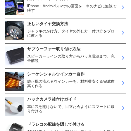
iPhone・Androidスマホの画面を、車のナビに無線で
映す
正しいタイヤ交換方法
ジャッキのかけ方、タイヤの外し方・付け方をプロ
に教わる
サブウーファー取り付け方法
スピーカーラインの取り方からバッ直電源まで、完
全解説
シーケンシャルウインカー自作
純正風の流れるウインカーを、材料費安く＆完成度
高く作る
バックカメラ後付けガイド
車に穴を開けないで、目立たぬようにスマートに取
り付ける
ドラレコの配線を隠して付ける