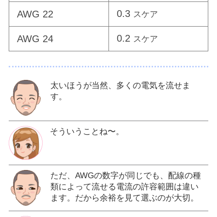
0.3
AWG 22
スケア
0.2
AWG 24
スケア
太いほうが当然、多くの電気を流せま
す。
そういうことね〜。
ただ、AWGの数字が同じでも、配線の種
類によって流せる電流の許容範囲は違い
ます。だから余裕を見て選ぶのが大切。