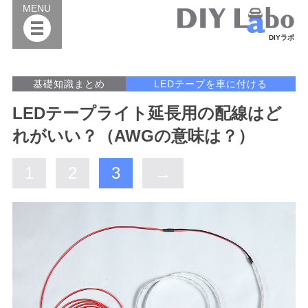
MENU
DIYラボ
基礎知識まとめ
LEDテープを車に付ける
LEDテープライト延長用の配線はど
れがいい？（AWGの意味は？）
1
2
3
→