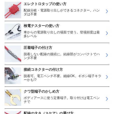
エレクトロタップの使い方
配線分岐・電源取り出しができるコネクター。ハン
ダは不要
検電テスターの使い方
車からの電源取り出しの場面で使う。登場頻度は最
多レベル
圧着端子の付け方
脱着しない配線の接続に。結線部がコンパクトでハ
ンダ不要
接続コネクターの付け方
脱着可。電工ペンチ不要。細線OK。ギボシ端子キラ
ーかも!?
クワ型端子のかしめ方
ボディアースに使う定番端子。取り付けは電工ペン
チで
配線の太さ（スケア）の選び方