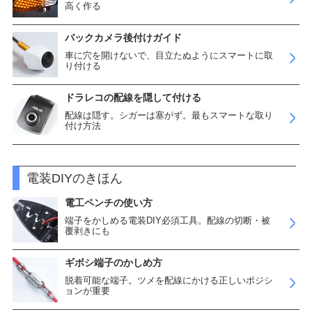
高く作る
バックカメラ後付けガイド
車に穴を開けないで、目立たぬようにスマートに取
り付ける
ドラレコの配線を隠して付ける
配線は隠す。シガーは塞がず。最もスマートな取り
付け方法
電装DIYのきほん
電工ペンチの使い方
端子をかしめる電装DIY必須工具。配線の切断・被
覆剥きにも
ギボシ端子のかしめ方
脱着可能な端子。ツメを配線にかける正しいポジシ
ョンが重要