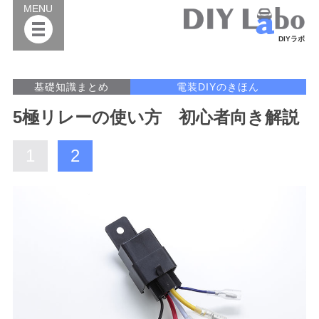
MENU
DIYラボ
基礎知識まとめ
電装DIYのきほん
5極リレーの使い方 初心者向き解説
1
2