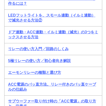
作るには？
LEDフットライトを、スモール連動（イルミ連動）
で減光させる方法②
ドア連動・ACC連動・イルミ連動（減光）の3つをミ
ックスさせる方法
リレーの使い方入門╱回路のしくみ
5極リレーの使い方╱初心者向き解説
エーモンリレーの種類と選び方
ACC電源のバッ直方法。リレー付きのバッ直ケーブ
ルの仕組み
サブウーファー取り付け時の「ACC電源」の取り方