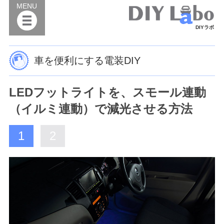
MENU
DIYラボ
車を便利にする電装DIY
LEDフットライトを、スモール連動
（イルミ連動）で減光させる方法
1
2