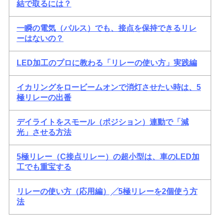
結で取るには？
一瞬の電気（パルス）でも、接点を保持できるリレ
ーはないの？
LED加工のプロに教わる「リレーの使い方」実践編
イカリングをロービームオンで消灯させたい時は、5
極リレーの出番
デイライトをスモール（ポジション）連動で「減
光」させる方法
5極リレー（C接点リレー）の超小型は、車のLED加
工でも重宝する
リレーの使い方（応用編）╱5極リレーを2個使う方
法