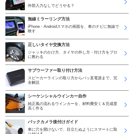
外部入力なしでどうやる？
無線ミラーリング方法
iPhone・Androidスマホの画面を、車のナビに無線で
映す
正しいタイヤ交換方法
ジャッキのかけ方、タイヤの外し方・付け方をプロ
に教わる
サブウーファー取り付け方法
スピーカーラインの取り方からバッ直電源まで、完
全解説
シーケンシャルウインカー自作
純正風の流れるウインカーを、材料費安く＆完成度
高く作る
バックカメラ後付けガイド
車に穴を開けないで、目立たぬようにスマートに取
り付ける