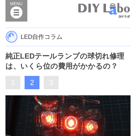
MENU
DIYラボ
LED自作コラム
純正LEDテールランプの球切れ修理
は、いくら位の費用がかかるの？
1
2
3