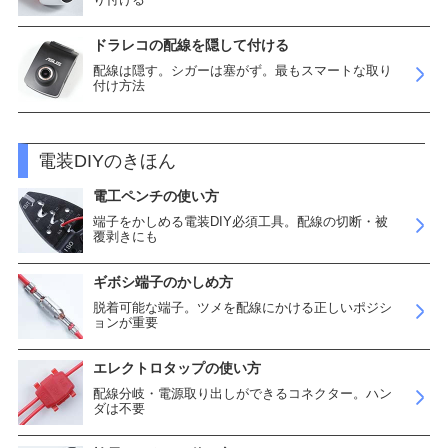
ドラレコの配線を隠して付ける
配線は隠す。シガーは塞がず。最もスマートな取り
付け方法
電装DIYのきほん
電工ペンチの使い方
端子をかしめる電装DIY必須工具。配線の切断・被
覆剥きにも
ギボシ端子のかしめ方
脱着可能な端子。ツメを配線にかける正しいポジシ
ョンが重要
エレクトロタップの使い方
配線分岐・電源取り出しができるコネクター。ハン
ダは不要