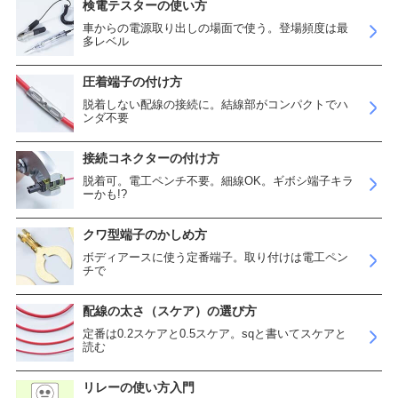
検電テスターの使い方
車からの電源取り出しの場面で使う。登場頻度は最
多レベル
圧着端子の付け方
脱着しない配線の接続に。結線部がコンパクトでハ
ンダ不要
接続コネクターの付け方
脱着可。電工ペンチ不要。細線OK。ギボシ端子キラ
ーかも!?
クワ型端子のかしめ方
ボディアースに使う定番端子。取り付けは電工ペン
チで
配線の太さ（スケア）の選び方
定番は0.2スケアと0.5スケア。sqと書いてスケアと
読む
リレーの使い方入門