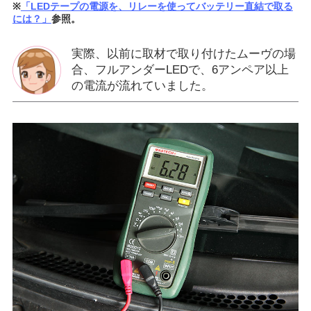
※
「LEDテープの電源を、リレーを使ってバッテリー直結で取る
には？」
参照。
実際、以前に取材で取り付けたムーヴの場
合、フルアンダーLEDで、6アンペア以上
の電流が流れていました。