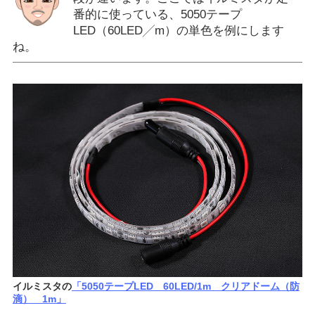
番的に使っている、5050テープ
LED（60LED╱m）の単色を例にします
ね。
イルミスタの
「5050テープLED 60LED/1m クリアドーム（防
滴） 1m」