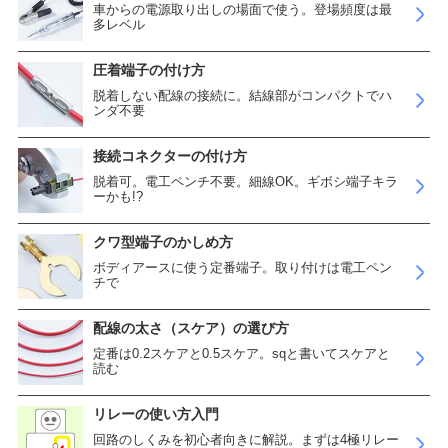
車からの電源取り出しの場面で使う。登場頻度は最
多レベル
圧着端子の付け方
脱着しない配線の接続に。結線部がコンパクトでハ
ンダ不要
接続コネクターの付け方
脱着可。電工ペンチ不要。細線OK。ギボシ端子キラ
ーかも!?
クワ型端子のかしめ方
ボディアースに使う定番端子。取り付けは電工ペン
チで
配線の太さ（スケア）の選び方
定番は0.2スケアと0.5スケア。sqと書いてスケアと
読む
リレーの使い方入門
回路のしくみを初心者向きに解説。まずは4極リレー