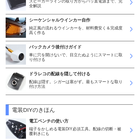
スピーカーラインの取り方からバッ直電源まで、完
全解説
シーケンシャルウインカー自作
純正風の流れるウインカーを、材料費安く＆完成度
高く作る
バックカメラ後付けガイド
車に穴を開けないで、目立たぬようにスマートに取
り付ける
ドラレコの配線を隠して付ける
配線は隠す。シガーは塞がず。最もスマートな取り
付け方法
電装DIYのきほん
電工ペンチの使い方
端子をかしめる電装DIY必須工具。配線の切断・被
覆剥きにも