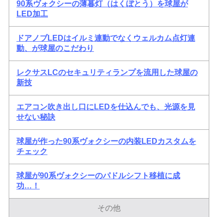
90系ヴォクシーの薄暮灯（はくぼとう）を球屋が
LED加工
ドアノブLEDはイルミ連動でなくウェルカム点灯連
動、が球屋のこだわり
レクサスLCのセキュリティランプを流用した球屋の
新技
エアコン吹き出し口にLEDを仕込んでも、光源を見
せない秘訣
球屋が作った90系ヴォクシーの内装LEDカスタムを
チェック
球屋が90系ヴォクシーのパドルシフト移植に成
功…！
その他