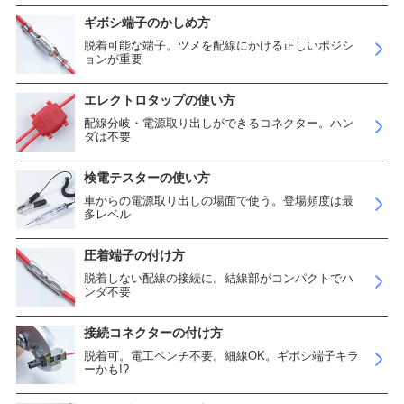
ギボシ端子のかしめ方
脱着可能な端子。ツメを配線にかける正しいポジシ
ョンが重要
エレクトロタップの使い方
配線分岐・電源取り出しができるコネクター。ハン
ダは不要
検電テスターの使い方
車からの電源取り出しの場面で使う。登場頻度は最
多レベル
圧着端子の付け方
脱着しない配線の接続に。結線部がコンパクトでハ
ンダ不要
接続コネクターの付け方
脱着可。電工ペンチ不要。細線OK。ギボシ端子キラ
ーかも!?