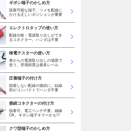
ギボシ端子のかしめ方
脱着可能な端子。ツメを配線に
かける正しいポジションが重要
エレクトロタップの使い方
配線分岐・電源取り出しができ
るコネクター。ハンダは不要
検電テスターの使い方
車からの電源取り出しの場面で
使う。登場頻度は最多レベル
圧着端子の付け方
脱着しない配線の接続に。結線
部がコンパクトでハンダ不要
接続コネクターの付け方
脱着可。電工ペンチ不要。細線
OK。ギボシ端子キラーかも!?
クワ型端子のかしめ方