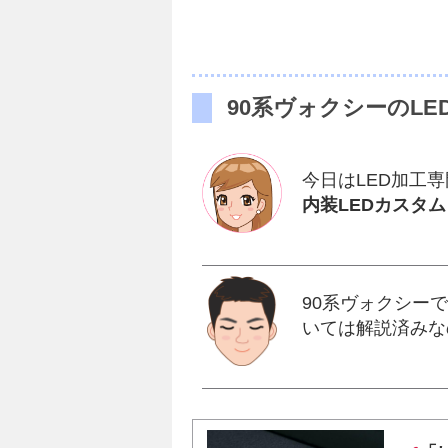
90系ヴォクシーのL
今日はLED加工
内装LEDカスタム
90系ヴォクシー
いては解説済みな