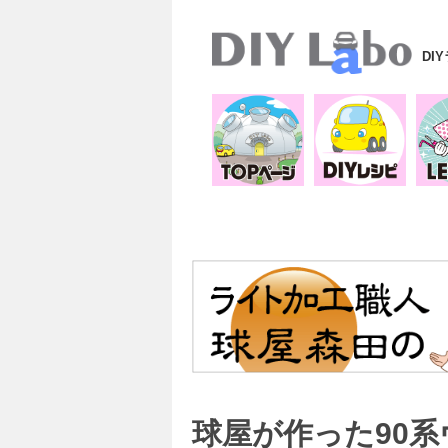
DI
球屋が作った90系