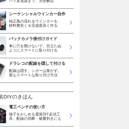
バッ直電源まで、完全解説
シーケンシャルウインカー自作
純正風の流れるウインカーを、
材料費安く＆完成度高く作る
バックカメラ後付けガイド
車に穴を開けないで、目立たぬ
ようにスマートに取り付ける
ドラレコの配線を隠して付ける
配線は隠す。シガーは塞がず。
最もスマートな取り付け方法
装DIYのきほん
電工ペンチの使い方
端子をかしめる電装DIY必須工
具。配線の切断・被覆剥きにも