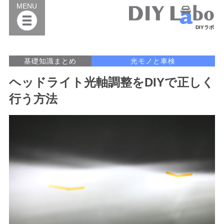
MENU
DIYラボ
基礎知識まとめ
光モノと車検
ヘッドライト光軸調整をDIYで正しく
行う方法