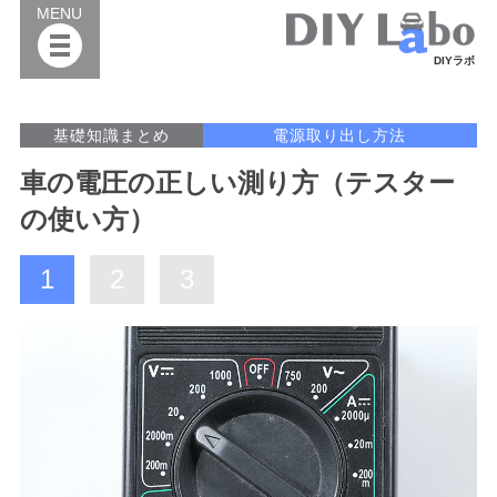
MENU
DIYラボ
基礎知識まとめ
電源取り出し方法
車の電圧の正しい測り方（テスター
の使い方）
1
2
3