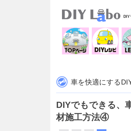
DI
車を快適にするDI
DIYでもできる
材施工方法④