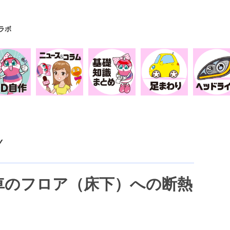
Yラボ
Y
、車のフロア（床下）への断熱