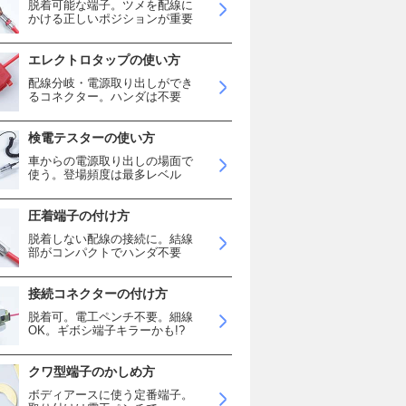
脱着可能な端子。ツメを配線に
かける正しいポジションが重要
エレクトロタップの使い方
配線分岐・電源取り出しができ
るコネクター。ハンダは不要
検電テスターの使い方
車からの電源取り出しの場面で
使う。登場頻度は最多レベル
圧着端子の付け方
脱着しない配線の接続に。結線
部がコンパクトでハンダ不要
接続コネクターの付け方
脱着可。電工ペンチ不要。細線
OK。ギボシ端子キラーかも!?
クワ型端子のかしめ方
ボディアースに使う定番端子。