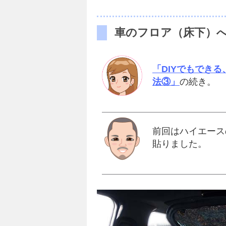
車のフロア（床下）
「DIYでもでき
法③」
の続き。
前回はハイエース
貼りました。