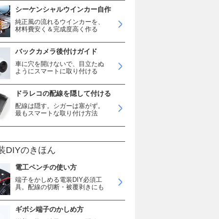
シーケンシャルウインカー自作
純正風の流れるウインカーを、
材料費安く＆完成度高く作る
バックカメラ後付けガイド
車に穴を開けないで、目立たぬ
ようにスマートに取り付ける
ドラレコの配線を隠して付ける
配線は隠す。シガーは塞がず。
最もスマートな取り付け方法
装DIYのきほん
電工ペンチの使い方
端子をかしめる電装DIY必須工
具。配線の切断・被覆剥きにも
ギボシ端子のかしめ方