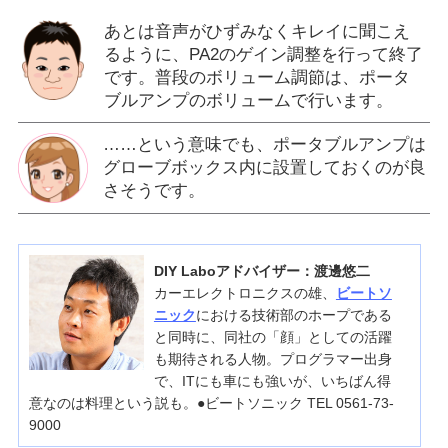
あとは音声がひずみなくキレイに聞こえ
るように、PA2のゲイン調整を行って終了
です。普段のボリューム調節は、ポータ
ブルアンプのボリュームで行います。
……という意味でも、ポータブルアンプは
グローブボックス内に設置しておくのが良
さそうです。
DIY Laboアドバイザー：渡邊悠二
カーエレクトロニクスの雄、
ビートソ
ニック
における技術部のホープである
と同時に、同社の「顔」としての活躍
も期待される人物。プログラマー出身
で、ITにも車にも強いが、いちばん得
意なのは料理という説も。●ビートソニック TEL 0561-73-
9000