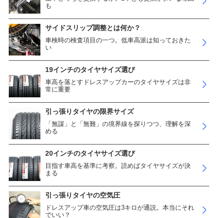
も
サイドスリップ調整とは何か？
車検時の検査項目の一つ。低車高派は知っておきた
い
19インチのタイヤサイズ選び
車高を落とすドレスアップカーのタイヤサイズは非
常に重要
引っ張りタイヤの限界サイズ
「無謀」と「無難」の境界線を探りつつ、理解を深
める
20インチのタイヤサイズ選び
目指す車高を基準に考察。読めばタイヤサイズが決
まる
引っ張りタイヤの空気圧
ドレスアップ車の空気圧は3キロが通説。本当にそれ
でいい？