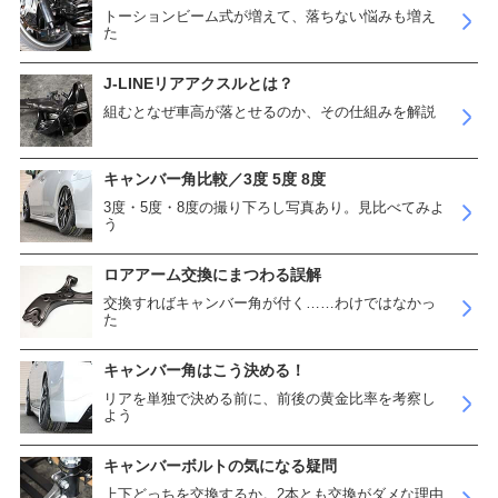
トーションビーム式が増えて、落ちない悩みも増え
た
J-LINEリアアクスルとは？
組むとなぜ車高が落とせるのか、その仕組みを解説
キャンバー角比較／3度 5度 8度
3度・5度・8度の撮り下ろし写真あり。見比べてみよ
う
ロアアーム交換にまつわる誤解
交換すればキャンバー角が付く……わけではなかっ
た
キャンバー角はこう決める！
リアを単独で決める前に、前後の黄金比率を考察し
よう
キャンバーボルトの気になる疑問
上下どっちを交換するか。2本とも交換がダメな理由