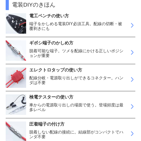
電装DIYのきほん
電工ペンチの使い方
端子をかしめる電装DIY必須工具。配線の切断・被
覆剥きにも
ギボシ端子のかしめ方
脱着可能な端子。ツメを配線にかける正しいポジシ
ョンが重要
エレクトロタップの使い方
配線分岐・電源取り出しができるコネクター。ハン
ダは不要
検電テスターの使い方
車からの電源取り出しの場面で使う。登場頻度は最
多レベル
圧着端子の付け方
脱着しない配線の接続に。結線部がコンパクトでハ
ンダ不要