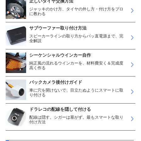
正しいタイヤ交換方法
ジャッキのかけ方、タイヤの外し方・付け方をプロ
に教わる
サブウーファー取り付け方法
スピーカーラインの取り方からバッ直電源まで、完
全解説
シーケンシャルウインカー自作
純正風の流れるウインカーを、材料費安く＆完成度
高く作る
バックカメラ後付けガイド
車に穴を開けないで、目立たぬようにスマートに取
り付ける
ドラレコの配線を隠して付ける
配線は隠す。シガーは塞がず。最もスマートな取り
付け方法