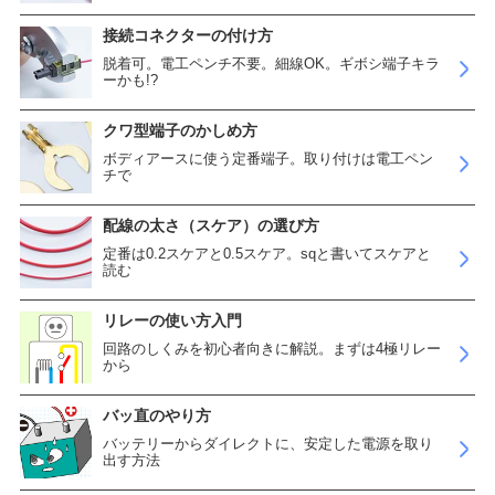
接続コネクターの付け方
脱着可。電工ペンチ不要。細線OK。ギボシ端子キラ
ーかも!?
クワ型端子のかしめ方
ボディアースに使う定番端子。取り付けは電工ペン
チで
配線の太さ（スケア）の選び方
定番は0.2スケアと0.5スケア。sqと書いてスケアと
読む
リレーの使い方入門
回路のしくみを初心者向きに解説。まずは4極リレー
から
バッ直のやり方
バッテリーからダイレクトに、安定した電源を取り
出す方法