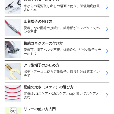
車からの電源取り出しの場面で使う。登場頻度は最
多レベル
圧着端子の付け方
脱着しない配線の接続に。結線部がコンパクトでハ
ンダ不要
接続コネクターの付け方
脱着可。電工ペンチ不要。細線OK。ギボシ端子キラ
ーかも!?
クワ型端子のかしめ方
ボディアースに使う定番端子。取り付けは電工ペン
チで
配線の太さ（スケア）の選び方
定番は0.2スケアと0.5スケア。sqと書いてスケアと
読む
リレーの使い方入門