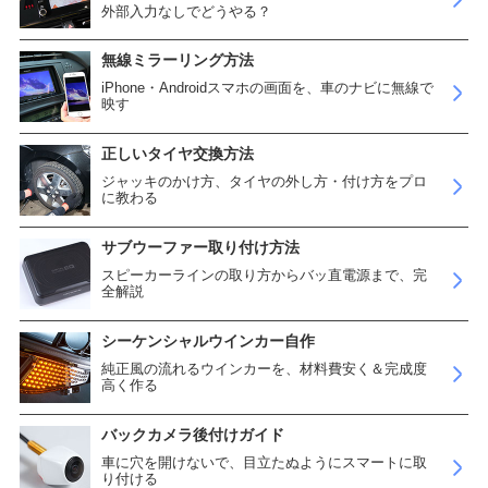
外部入力なしでどうやる？
無線ミラーリング方法
iPhone・Androidスマホの画面を、車のナビに無線で
映す
正しいタイヤ交換方法
ジャッキのかけ方、タイヤの外し方・付け方をプロ
に教わる
サブウーファー取り付け方法
スピーカーラインの取り方からバッ直電源まで、完
全解説
シーケンシャルウインカー自作
純正風の流れるウインカーを、材料費安く＆完成度
高く作る
バックカメラ後付けガイド
車に穴を開けないで、目立たぬようにスマートに取
り付ける