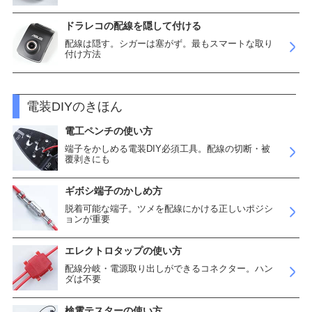
ドラレコの配線を隠して付ける
配線は隠す。シガーは塞がず。最もスマートな取り
付け方法
電装DIYのきほん
電工ペンチの使い方
端子をかしめる電装DIY必須工具。配線の切断・被
覆剥きにも
ギボシ端子のかしめ方
脱着可能な端子。ツメを配線にかける正しいポジシ
ョンが重要
エレクトロタップの使い方
配線分岐・電源取り出しができるコネクター。ハン
ダは不要
検電テスターの使い方