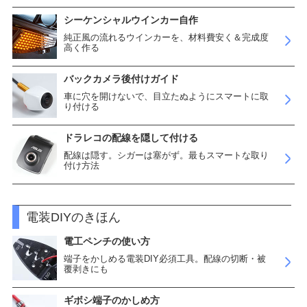
シーケンシャルウインカー自作
純正風の流れるウインカーを、材料費安く＆完成度
高く作る
バックカメラ後付けガイド
車に穴を開けないで、目立たぬようにスマートに取
り付ける
ドラレコの配線を隠して付ける
配線は隠す。シガーは塞がず。最もスマートな取り
付け方法
電装DIYのきほん
電工ペンチの使い方
端子をかしめる電装DIY必須工具。配線の切断・被
覆剥きにも
ギボシ端子のかしめ方