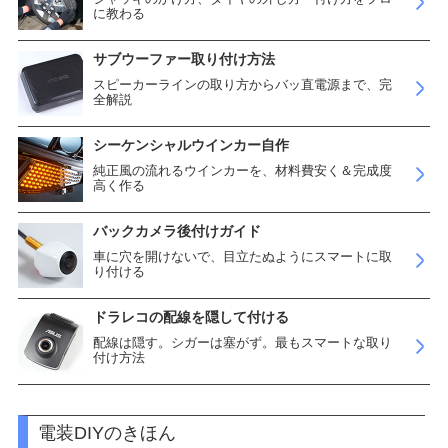
に教わる
サブウーファー取り付け方法
スピーカーラインの取り方からバッ直電源まで、完
全解説
シーケンシャルウインカー自作
純正風の流れるウインカーを、材料費安く＆完成度
高く作る
バックカメラ後付けガイド
車に穴を開けないで、目立たぬようにスマートに取
り付ける
ドラレコの配線を隠して付ける
配線は隠す。シガーは塞がず。最もスマートな取り
付け方法
電装DIYのきほん