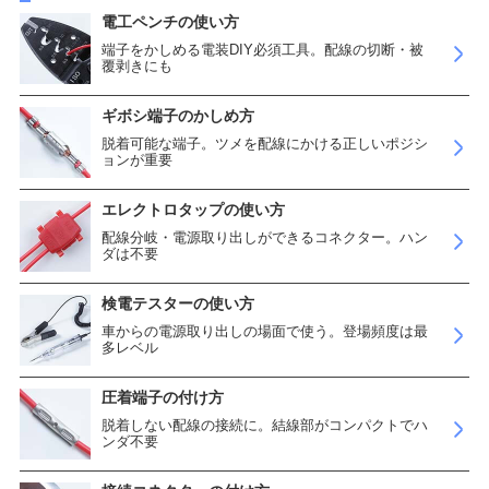
電工ペンチの使い方
端子をかしめる電装DIY必須工具。配線の切断・被
覆剥きにも
ギボシ端子のかしめ方
脱着可能な端子。ツメを配線にかける正しいポジシ
ョンが重要
エレクトロタップの使い方
配線分岐・電源取り出しができるコネクター。ハン
ダは不要
検電テスターの使い方
車からの電源取り出しの場面で使う。登場頻度は最
多レベル
圧着端子の付け方
脱着しない配線の接続に。結線部がコンパクトでハ
ンダ不要