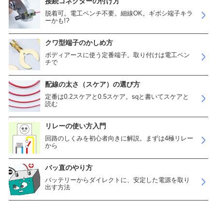
接続コネクターの付け方
脱着可。電工ペンチ不要。細線OK。ギボシ端子キラ
ーかも!?
クワ型端子のかしめ方
ボディアースに使う定番端子。取り付けは電工ペン
チで
配線の太さ（スケア）の選び方
定番は0.2スケアと0.5スケア。sqと書いてスケアと
読む
リレーの使い方入門
回路のしくみを初心者向きに解説。まずは4極リレー
から
バッ直のやり方
バッテリーからダイレクトに、安定した電源を取り
出す方法