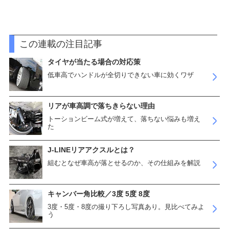
この連載の注目記事
タイヤが当たる場合の対応策
低車高でハンドルが全切りできない車に効くワザ
リアが車高調で落ちきらない理由
トーションビーム式が増えて、落ちない悩みも増え
た
J-LINEリアアクスルとは？
組むとなぜ車高が落とせるのか、その仕組みを解説
キャンバー角比較／3度 5度 8度
3度・5度・8度の撮り下ろし写真あり。見比べてみよ
う