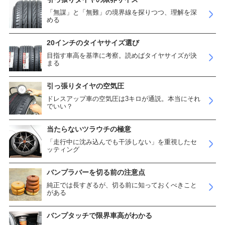
「無謀」と「無難」の境界線を探りつつ、理解を深
める
20インチのタイヤサイズ選び
目指す車高を基準に考察。読めばタイヤサイズが決
まる
引っ張りタイヤの空気圧
ドレスアップ車の空気圧は3キロが通説。本当にそれ
でいい？
当たらないツラウチの極意
「走行中に沈み込んでも干渉しない」を重視したセ
ッティング
バンプラバーを切る前の注意点
純正では長すぎるが、切る前に知っておくべきこと
がある
バンプタッチで限界車高がわかる