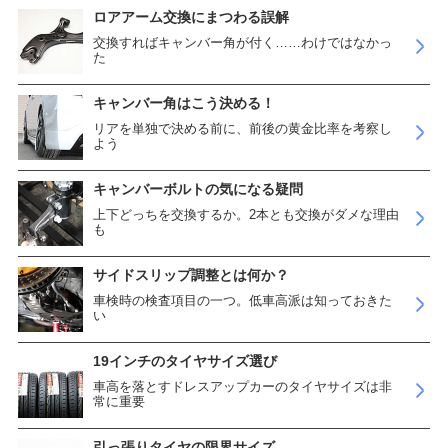
ロアアーム交換にまつわる誤解
交換すればキャンバー角が付く……わけではなかっ
た
キャンバー角はこう決める！
リアを単独で決める前に、前後の黄金比率を考察し
よう
キャンバーボルトの気になる疑問
上下どっちを交換するか。2本とも交換がダメな理由
も
サイドスリップ調整とは何か？
車検時の検査項目の一つ。低車高派は知っておきた
い
19インチのタイヤサイズ選び
車高を落とすドレスアップカーのタイヤサイズは非
常に重要
引っ張りタイヤの限界サイズ