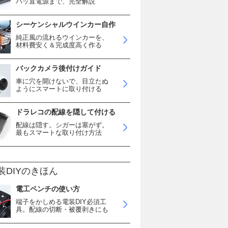
バッ直電源まで、完全解説
シーケンシャルウインカー自作
純正風の流れるウインカーを、
材料費安く＆完成度高く作る
バックカメラ後付けガイド
車に穴を開けないで、目立たぬ
ようにスマートに取り付ける
ドラレコの配線を隠して付ける
配線は隠す。シガーは塞がず。
最もスマートな取り付け方法
装DIYのきほん
電工ペンチの使い方
端子をかしめる電装DIY必須工
具。配線の切断・被覆剥きにも