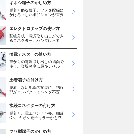
ギボシ端子のかしめ方
脱着可能な端子。ツメを配線に
かける正しいポジションが重要
エレクトロタップの使い方
配線分岐・電源取り出しができ
るコネクター。ハンダは不要
検電テスターの使い方
車からの電源取り出しの場面で
使う。登場頻度は最多レベル
圧着端子の付け方
脱着しない配線の接続に。結線
部がコンパクトでハンダ不要
接続コネクターの付け方
脱着可。電工ペンチ不要。細線
OK。ギボシ端子キラーかも!?
クワ型端子のかしめ方