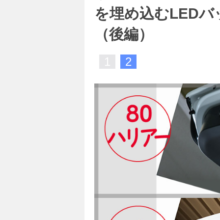
を埋め込むLED
（後編）
1
2