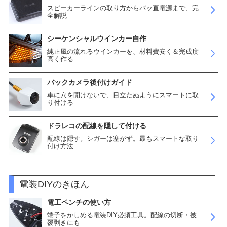
スピーカーラインの取り方からバッ直電源まで、完
全解説
シーケンシャルウインカー自作
純正風の流れるウインカーを、材料費安く＆完成度
高く作る
バックカメラ後付けガイド
車に穴を開けないで、目立たぬようにスマートに取
り付ける
ドラレコの配線を隠して付ける
配線は隠す。シガーは塞がず。最もスマートな取り
付け方法
電装DIYのきほん
電工ペンチの使い方
端子をかしめる電装DIY必須工具。配線の切断・被
覆剥きにも