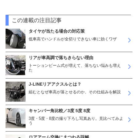
この連載の注目記事
タイヤが当たる場合の対応策
低車高でハンドルが全切りできない車に効くワザ
リアが車高調で落ちきらない理由
トーションビーム式が増えて、落ちない悩みも増え
た
J-LINEリアアクスルとは？
組むとなぜ車高が落とせるのか、その仕組みを解説
キャンバー角比較／3度 5度 8度
3度・5度・8度の撮り下ろし写真あり。見比べてみよ
う
ロアアーム交換にまつわる誤解