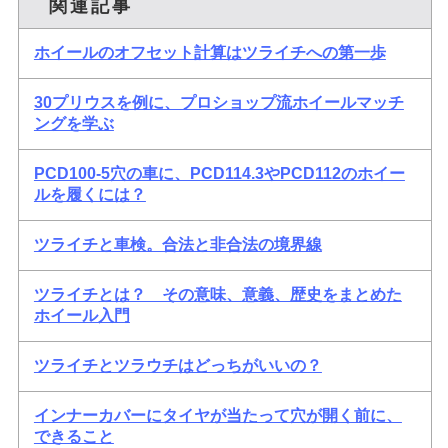
関連記事
ホイールのオフセット計算はツライチへの第一歩
30プリウスを例に、プロショップ流ホイールマッチ
ングを学ぶ
PCD100-5穴の車に、PCD114.3やPCD112のホイー
ルを履くには？
ツライチと車検。合法と非合法の境界線
ツライチとは？ その意味、意義、歴史をまとめた
ホイール入門
ツライチとツラウチはどっちがいいの？
インナーカバーにタイヤが当たって穴が開く前に、
できること