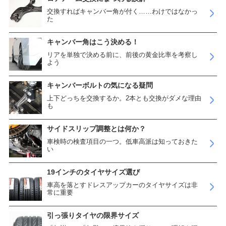
交換すればキャンバー角が付く……わけではなかっ
た
キャンバー角はこう決める！
リアを単独で決める前に、前後の黄金比率を考察し
よう
キャンバーボルトの気になる疑問
上下どっちを交換するか。2本とも交換がダメな理由
も
サイドスリップ調整とは何か？
車検時の検査項目の一つ。低車高派は知っておきた
い
19インチのタイヤサイズ選び
車高を落とすドレスアップカーのタイヤサイズは非
常に重要
引っ張りタイヤの限界サイズ