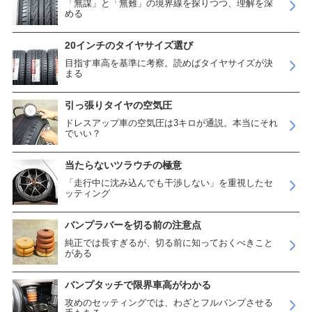
「無謀」と「無難」の境界線を探りつつ、理解を深
める
20インチのタイヤサイズ選び
目指す車高を基準に考察。読めばタイヤサイズが決
まる
引っ張りタイヤの空気圧
ドレスアップ車の空気圧は3キロが通説。本当にそれ
でいい？
当たらないツラウチの極意
「走行中に沈み込んでも干渉しない」を重視したセ
ッティング
バンプラバーを切る前の注意点
純正では長すぎるが、切る前に知っておくべきこと
がある
バンプタッチで限界車高がわかる
攻めのセッティングでは、わざとフルバンプさせる