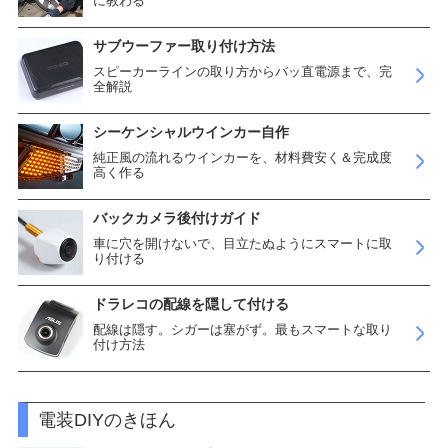
に教わる
サブウーファー取り付け方法
スピーカーラインの取り方からバッ直電源まで、完
全解説
シーケンシャルウインカー自作
純正風の流れるウインカーを、材料費安く＆完成度
高く作る
バックカメラ後付けガイド
車に穴を開けないで、目立たぬようにスマートに取
り付ける
ドラレコの配線を隠して付ける
配線は隠す。シガーは塞がず。最もスマートな取り
付け方法
電装DIYのきほん