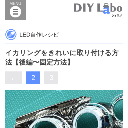
MENU
DIYラボ
LED自作レシピ
イカリングをきれいに取り付ける方
法【後編〜固定方法】
←
2
3