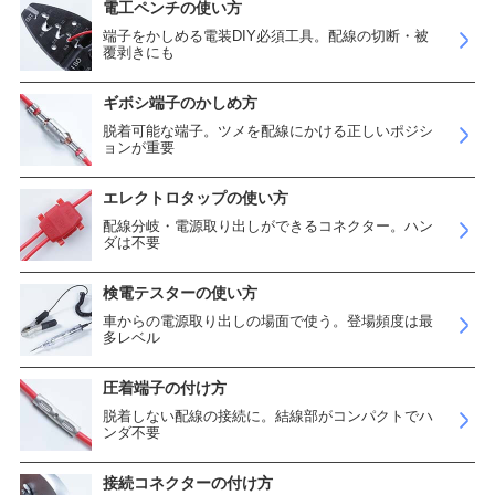
電工ペンチの使い方
端子をかしめる電装DIY必須工具。配線の切断・被
覆剥きにも
ギボシ端子のかしめ方
脱着可能な端子。ツメを配線にかける正しいポジシ
ョンが重要
エレクトロタップの使い方
配線分岐・電源取り出しができるコネクター。ハン
ダは不要
検電テスターの使い方
車からの電源取り出しの場面で使う。登場頻度は最
多レベル
圧着端子の付け方
脱着しない配線の接続に。結線部がコンパクトでハ
ンダ不要
接続コネクターの付け方