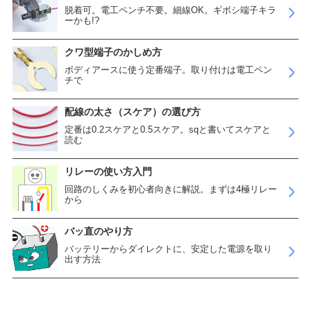
脱着可。電工ペンチ不要。細線OK。ギボシ端子キラ
ーかも!?
クワ型端子のかしめ方
ボディアースに使う定番端子。取り付けは電工ペン
チで
配線の太さ（スケア）の選び方
定番は0.2スケアと0.5スケア。sqと書いてスケアと
読む
リレーの使い方入門
回路のしくみを初心者向きに解説。まずは4極リレー
から
バッ直のやり方
バッテリーからダイレクトに、安定した電源を取り
出す方法