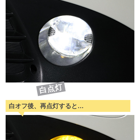
白点灯
白オフ後、再点灯すると…