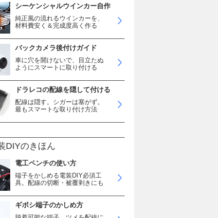
シーケンシャルウインカー自作
純正風の流れるウインカーを、
材料費安く＆完成度高く作る
バックカメラ後付けガイド
車に穴を開けないで、目立たぬ
ようにスマートに取り付ける
ドラレコの配線を隠して付ける
配線は隠す。シガーは塞がず。
最もスマートな取り付け方法
装DIYのきほん
電工ペンチの使い方
端子をかしめる電装DIY必須工
具。配線の切断・被覆剥きにも
ギボシ端子のかしめ方
脱着可能な端子。ツメを配線に