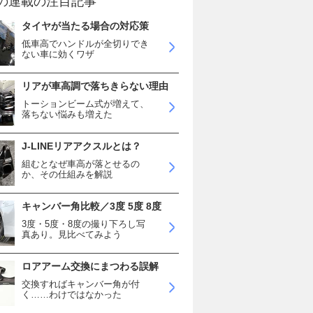
の連載の注目記事
タイヤが当たる場合の対応策
低車高でハンドルが全切りでき
ない車に効くワザ
リアが車高調で落ちきらない理由
トーションビーム式が増えて、
落ちない悩みも増えた
J-LINEリアアクスルとは？
組むとなぜ車高が落とせるの
か、その仕組みを解説
キャンバー角比較／3度 5度 8度
3度・5度・8度の撮り下ろし写
真あり。見比べてみよう
ロアアーム交換にまつわる誤解
交換すればキャンバー角が付
く……わけではなかった