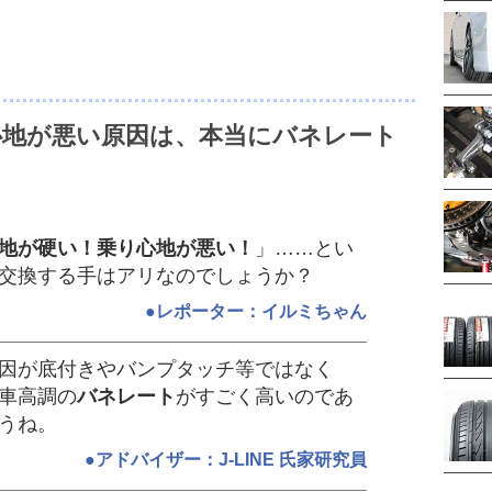
心地が悪い原因は、本当にバネレート
地が硬い！乗り心地が悪い！
」……とい
交換する手はアリなのでしょうか？
●レポーター：イルミちゃん
因が底付きやバンプタッチ等ではなく
車高調の
バネレート
がすごく高いのであ
うね。
●アドバイザー：J-LINE 氏家研究員