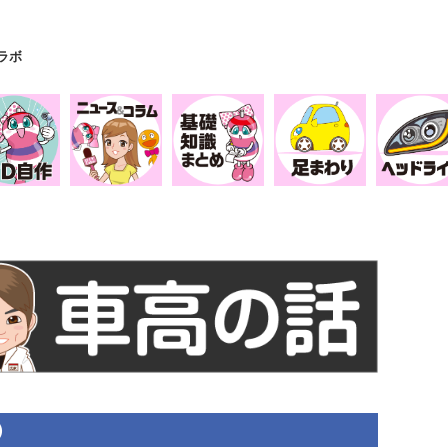
Yラボ
）