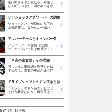
走行中タイヤが当たる。対策と
して叩くべきか、叩かぬべきか
リアショックアブソーバーの調整
ショックとバネが別体のリアの
全長調整は、なかなか手強い
アッパーアームとキャンバー角
アッパーアーム交換（短縮）
で、キャンバー角は何度付く？
「車高の左右差」その理由
同じように車高調を調整したは
ずなのに、左右の車高が違う!?
ドライブシャフトのドン突きとは
「ドラシャのドン突き」とはど
ういう状況なのか。解消策は？
近の注目記事