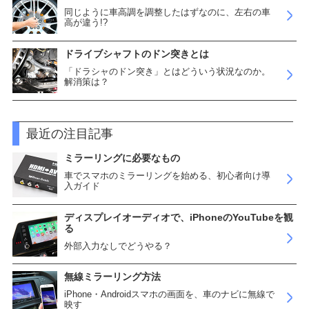
同じように車高調を調整したはずなのに、左右の車
高が違う!?
ドライブシャフトのドン突きとは
「ドラシャのドン突き」とはどういう状況なのか。
解消策は？
最近の注目記事
ミラーリングに必要なもの
車でスマホのミラーリングを始める、初心者向け導
入ガイド
ディスプレイオーディオで、iPhoneのYouTubeを観
る
外部入力なしでどうやる？
無線ミラーリング方法
iPhone・Androidスマホの画面を、車のナビに無線で
映す