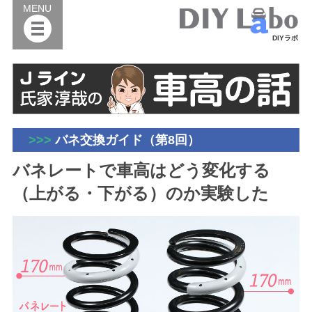
MENU
DIYラボ
>>>
バネ交換ガイド（第8回）
バネレートで車高はどう変化する
（上がる・下がる）のか実験した