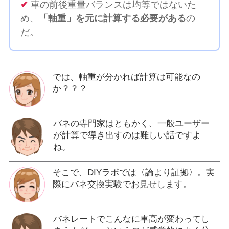
✔
車の前後重量バランスは均等ではないた
め、
「軸重」を元に計算する必要がある
の
だ。
では、軸重が分かれば計算は可能なの
か？？？
バネの専門家はともかく、一般ユーザー
が計算で導き出すのは難しい話ですよ
ね。
そこで、DIYラボでは〈論より証拠〉。実
際にバネ交換実験でお見せします。
バネレートでこんなに車高が変わってし