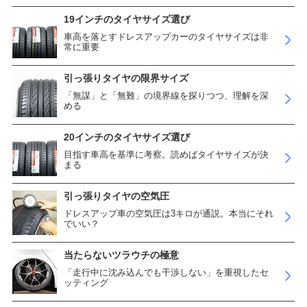
19インチのタイヤサイズ選び
車高を落とすドレスアップカーのタイヤサイズは非
常に重要
引っ張りタイヤの限界サイズ
「無謀」と「無難」の境界線を探りつつ、理解を深
める
20インチのタイヤサイズ選び
目指す車高を基準に考察。読めばタイヤサイズが決
まる
引っ張りタイヤの空気圧
ドレスアップ車の空気圧は3キロが通説。本当にそれ
でいい？
当たらないツラウチの極意
「走行中に沈み込んでも干渉しない」を重視したセ
ッティング