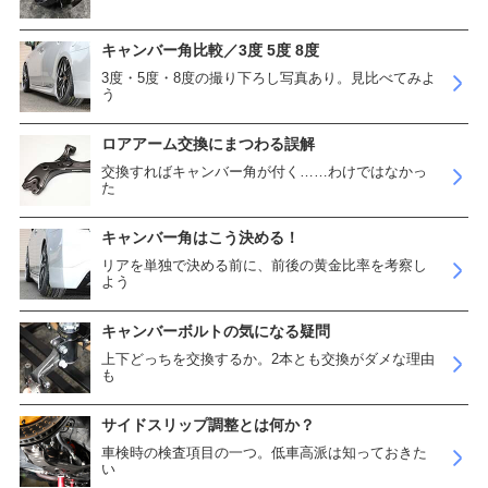
キャンバー角比較／3度 5度 8度
3度・5度・8度の撮り下ろし写真あり。見比べてみよ
う
ロアアーム交換にまつわる誤解
交換すればキャンバー角が付く……わけではなかっ
た
キャンバー角はこう決める！
リアを単独で決める前に、前後の黄金比率を考察し
よう
キャンバーボルトの気になる疑問
上下どっちを交換するか。2本とも交換がダメな理由
も
サイドスリップ調整とは何か？
車検時の検査項目の一つ。低車高派は知っておきた
い