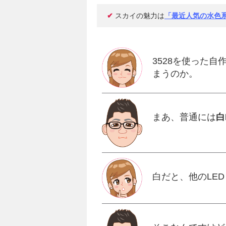
✔
スカイの魅力は
「最近人気の水色系
3528を使った
まうのか。
まあ、普通には
白
白だと、他のLE