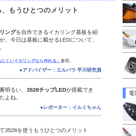
る、もうひとつのメリット
カリング
を自作できるイカリング基板を紹
が、今日は基板に載せるLEDについて、
。
れにくいイカリングなら作れる」
参照。
●アドバイザー：エルパラ 平川研究員
番明るい、
3528チップLED
が搭載でき
電
たよね。
●レポーター：イルミちゃん
て3528を使うもうひとつのメリット