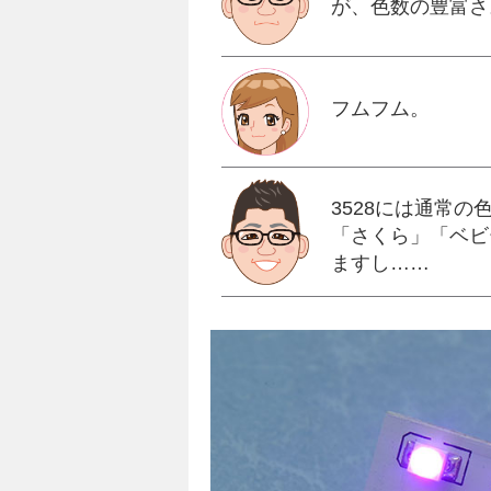
が、色数の豊富さ
フムフム。
3528には通常
「さくら」「ベビ
ますし……