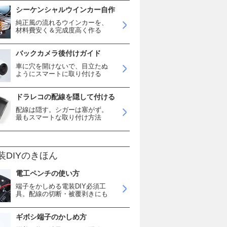
シーケンシャルウインカー自作
純正風の流れるウインカーを、
材料費安く＆完成度高く作る
バックカメラ後付けガイド
車に穴を開けないで、目立たぬ
ようにスマートに取り付ける
ドラレコの配線を隠して付ける
配線は隠す。シガーは塞がず。
最もスマートな取り付け方法
装DIYのきほん
電工ペンチの使い方
端子をかしめる電装DIY必須工
具。配線の切断・被覆剥きにも
ギボシ端子のかしめ方