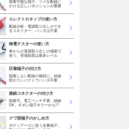
脱着可能な端子。ツメを配線に
かける正しいポジションが重要
エレクトロタップの使い方
配線分岐・電源取り出しができ
るコネクター。ハンダは不要
検電テスターの使い方
車からの電源取り出しの場面で
使う。登場頻度は最多レベル
圧着端子の付け方
脱着しない配線の接続に。結線
部がコンパクトでハンダ不要
接続コネクターの付け方
脱着可。電工ペンチ不要。細線
OK。ギボシ端子キラーかも!?
クワ型端子のかしめ方
ボディアースに使う定番端子。