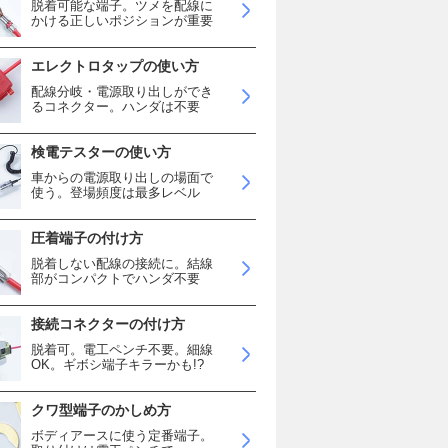
脱着可能な端子。ツメを配線に
かける正しいポジションが重要
エレクトロタップの使い方
配線分岐・電源取り出しができ
るコネクター。ハンダは不要
検電テスターの使い方
車からの電源取り出しの場面で
使う。登場頻度は最多レベル
圧着端子の付け方
脱着しない配線の接続に。結線
部がコンパクトでハンダ不要
接続コネクターの付け方
脱着可。電工ペンチ不要。細線
OK。ギボシ端子キラーかも!?
クワ型端子のかしめ方
ボディアースに使う定番端子。