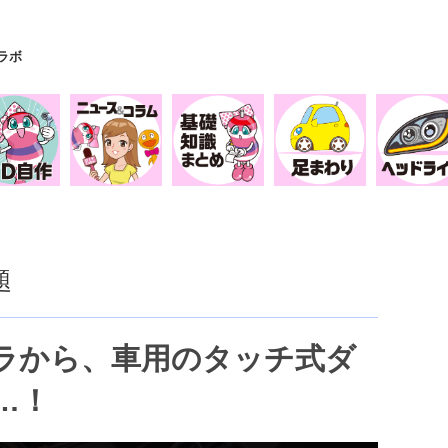
Yラボ
題
パラから、車用のタッチ式ダ
…！