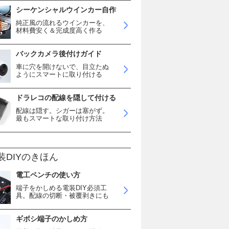
シーケンシャルウインカー自作
純正風の流れるウインカーを、
材料費安く＆完成度高く作る
バックカメラ後付けガイド
車に穴を開けないで、目立たぬ
ようにスマートに取り付ける
ドラレコの配線を隠して付ける
配線は隠す。シガーは塞がず。
最もスマートな取り付け方法
装DIYのきほん
電工ペンチの使い方
端子をかしめる電装DIY必須工
具。配線の切断・被覆剥きにも
ギボシ端子のかしめ方