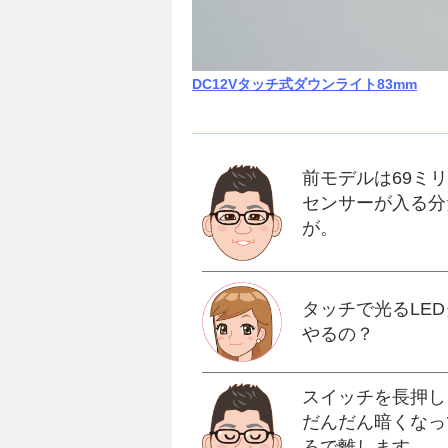
DC12Vタッチ式ダウンライト83mm
前モデルは69ミ
センサーが入る分
が。
タッチで光るLE
やるの？
スイッチを長押し
だんだん暗くなっ
ろで離します。