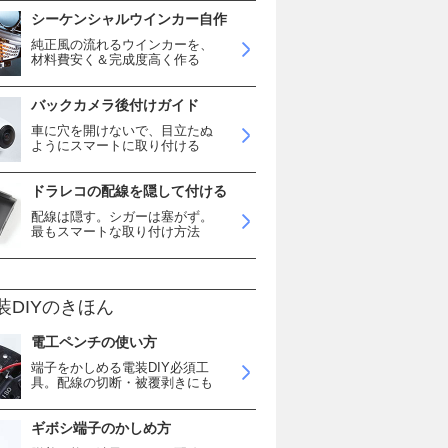
シーケンシャルウインカー自作
純正風の流れるウインカーを、
材料費安く＆完成度高く作る
バックカメラ後付けガイド
車に穴を開けないで、目立たぬ
ようにスマートに取り付ける
ドラレコの配線を隠して付ける
配線は隠す。シガーは塞がず。
最もスマートな取り付け方法
装DIYのきほん
電工ペンチの使い方
端子をかしめる電装DIY必須工
具。配線の切断・被覆剥きにも
ギボシ端子のかしめ方