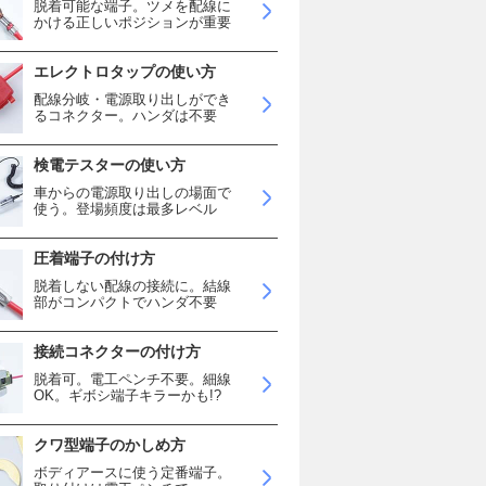
脱着可能な端子。ツメを配線に
かける正しいポジションが重要
エレクトロタップの使い方
配線分岐・電源取り出しができ
るコネクター。ハンダは不要
検電テスターの使い方
車からの電源取り出しの場面で
使う。登場頻度は最多レベル
圧着端子の付け方
脱着しない配線の接続に。結線
部がコンパクトでハンダ不要
接続コネクターの付け方
脱着可。電工ペンチ不要。細線
OK。ギボシ端子キラーかも!?
クワ型端子のかしめ方
ボディアースに使う定番端子。