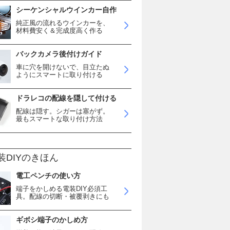
シーケンシャルウインカー自作
純正風の流れるウインカーを、
材料費安く＆完成度高く作る
バックカメラ後付けガイド
車に穴を開けないで、目立たぬ
ようにスマートに取り付ける
ドラレコの配線を隠して付ける
配線は隠す。シガーは塞がず。
最もスマートな取り付け方法
装DIYのきほん
電工ペンチの使い方
端子をかしめる電装DIY必須工
具。配線の切断・被覆剥きにも
ギボシ端子のかしめ方