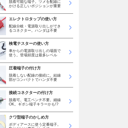
脱着可能な端子。ツメを配線に
かける正しいポジションが重要
エレクトロタップの使い方
配線分岐・電源取り出しができ
るコネクター。ハンダは不要
検電テスターの使い方
車からの電源取り出しの場面で
使う。登場頻度は最多レベル
圧着端子の付け方
脱着しない配線の接続に。結線
部がコンパクトでハンダ不要
接続コネクターの付け方
脱着可。電工ペンチ不要。細線
OK。ギボシ端子キラーかも!?
クワ型端子のかしめ方
ボディアースに使う定番端子。