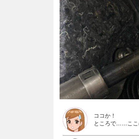
ココか！
ところで……ここ