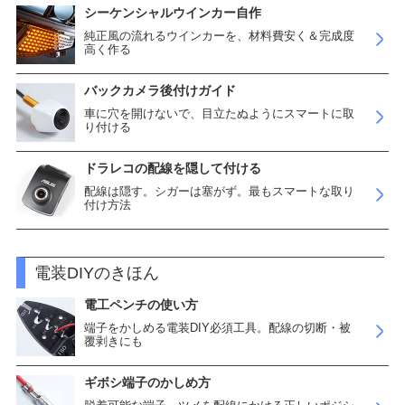
シーケンシャルウインカー自作
純正風の流れるウインカーを、材料費安く＆完成度
高く作る
バックカメラ後付けガイド
車に穴を開けないで、目立たぬようにスマートに取
り付ける
ドラレコの配線を隠して付ける
配線は隠す。シガーは塞がず。最もスマートな取り
付け方法
電装DIYのきほん
電工ペンチの使い方
端子をかしめる電装DIY必須工具。配線の切断・被
覆剥きにも
ギボシ端子のかしめ方