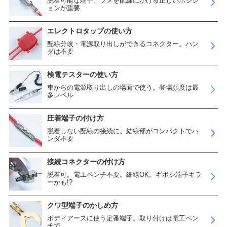
脱着可能な端子。ツメを配線にかける正しいポジシ
ョンが重要
エレクトロタップの使い方
配線分岐・電源取り出しができるコネクター。ハン
ダは不要
検電テスターの使い方
車からの電源取り出しの場面で使う。登場頻度は最
多レベル
圧着端子の付け方
脱着しない配線の接続に。結線部がコンパクトでハ
ンダ不要
接続コネクターの付け方
脱着可。電工ペンチ不要。細線OK。ギボシ端子キラ
ーかも!?
クワ型端子のかしめ方
ボディアースに使う定番端子。取り付けは電工ペン
チで