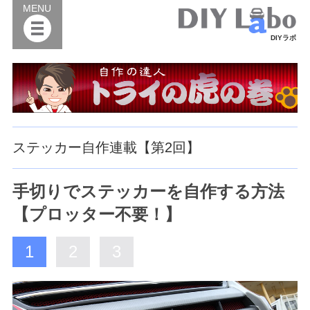
MENU
DIYラボ
ステッカー自作連載【第2回】
手切りでステッカーを自作する方法
【プロッター不要！】
1
2
3