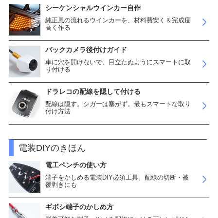
シーケンシャルウインカー自作
純正風の流れるウインカーを、材料費安く＆完成度
高く作る
バックカメラ後付けガイド
車に穴を開けないで、目立たぬようにスマートに取
り付ける
ドラレコの配線を隠して付ける
配線は隠す。シガーは塞がず。最もスマートな取り
付け方法
電装DIYのきほん
電工ペンチの使い方
端子をかしめる電装DIY必須工具。配線の切断・被
覆剥きにも
ギボシ端子のかしめ方