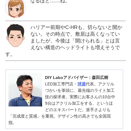
なるほど……ね。
ハリアー前期やC-HRも、切らないと開か
ない。その時点で、敷居は高くなってい
ましたが、今後は「開けられる」とは言
えない構造のヘッドライトも増えそうで
す。
DIY Laboアドバイザー：森田広樹
LED加工専門店・
球屋
代表。アクリル
づかいを筆頭に、最先端のライト加工
技の探求者。実際にお客さんの10台中
9台はアクリル加工をする、というほ
どのエキスパートだ。派手さよりも
「完成度と質感」を重視。デザイン性の高さでも全国屈
指。