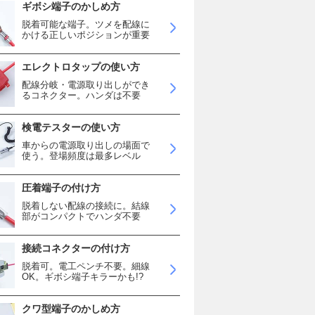
ギボシ端子のかしめ方
脱着可能な端子。ツメを配線に
かける正しいポジションが重要
エレクトロタップの使い方
配線分岐・電源取り出しができ
るコネクター。ハンダは不要
検電テスターの使い方
車からの電源取り出しの場面で
使う。登場頻度は最多レベル
圧着端子の付け方
脱着しない配線の接続に。結線
部がコンパクトでハンダ不要
接続コネクターの付け方
脱着可。電工ペンチ不要。細線
OK。ギボシ端子キラーかも!?
クワ型端子のかしめ方