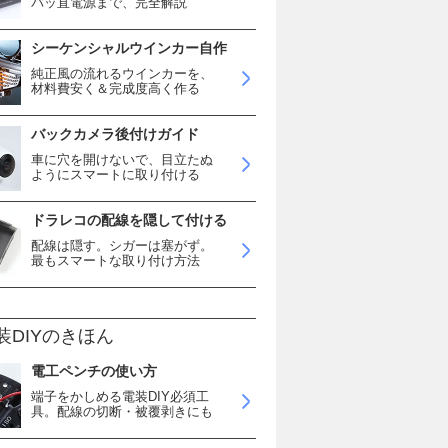
バッ直電源まで、完全解説
シーケンシャルウインカー自作
純正風の流れるウインカーを、
材料費安く＆完成度高く作る
バックカメラ後付けガイド
車に穴を開けないで、目立たぬ
ようにスマートに取り付ける
ドラレコの配線を隠して付ける
配線は隠す。シガーは塞がず。
最もスマートな取り付け方法
装DIYのきほん
電工ペンチの使い方
端子をかしめる電装DIY必須工
具。配線の切断・被覆剥きにも