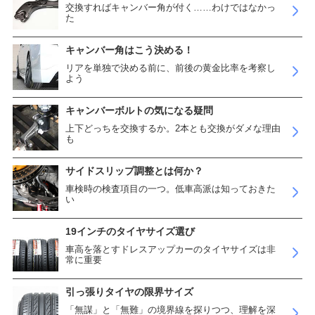
交換すればキャンバー角が付く……わけではなかっ
た
キャンバー角はこう決める！
リアを単独で決める前に、前後の黄金比率を考察し
よう
キャンバーボルトの気になる疑問
上下どっちを交換するか。2本とも交換がダメな理由
も
サイドスリップ調整とは何か？
車検時の検査項目の一つ。低車高派は知っておきた
い
19インチのタイヤサイズ選び
車高を落とすドレスアップカーのタイヤサイズは非
常に重要
引っ張りタイヤの限界サイズ
「無謀」と「無難」の境界線を探りつつ、理解を深