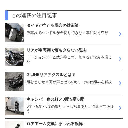
この連載の注目記事
タイヤが当たる場合の対応策
低車高でハンドルが全切りできない車に効くワザ
リアが車高調で落ちきらない理由
トーションビーム式が増えて、落ちない悩みも増え
た
J-LINEリアアクスルとは？
組むとなぜ車高が落とせるのか、その仕組みを解説
キャンバー角比較／3度 5度 8度
3度・5度・8度の撮り下ろし写真あり。見比べてみよ
う
ロアアーム交換にまつわる誤解