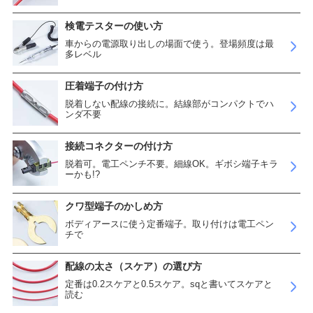
検電テスターの使い方
車からの電源取り出しの場面で使う。登場頻度は最
多レベル
圧着端子の付け方
脱着しない配線の接続に。結線部がコンパクトでハ
ンダ不要
接続コネクターの付け方
脱着可。電工ペンチ不要。細線OK。ギボシ端子キラ
ーかも!?
クワ型端子のかしめ方
ボディアースに使う定番端子。取り付けは電工ペン
チで
配線の太さ（スケア）の選び方
定番は0.2スケアと0.5スケア。sqと書いてスケアと
読む