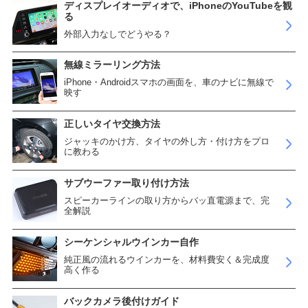
ディスプレイオーディオで、iPhoneのYouTubeを観
る
外部入力なしでどうやる？
無線ミラーリング方法
iPhone・Androidスマホの画面を、車のナビに無線で
映す
正しいタイヤ交換方法
ジャッキのかけ方、タイヤの外し方・付け方をプロ
に教わる
サブウーファー取り付け方法
スピーカーラインの取り方からバッ直電源まで、完
全解説
シーケンシャルウインカー自作
純正風の流れるウインカーを、材料費安く＆完成度
高く作る
バックカメラ後付けガイド