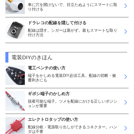
車に穴を開けないで、目立たぬようにスマートに取
り付ける
ドラレコの配線を隠して付ける
配線は隠す。シガーは塞がず。最もスマートな取り
付け方法
電装DIYのきほん
電工ペンチの使い方
端子をかしめる電装DIY必須工具。配線の切断・被
覆剥きにも
ギボシ端子のかしめ方
脱着可能な端子。ツメを配線にかける正しいポジシ
ョンが重要
エレクトロタップの使い方
配線分岐・電源取り出しができるコネクター。ハン
ダは不要