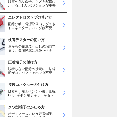
脱着可能な端子。ツメを配線に
かける正しいポジションが重要
エレクトロタップの使い方
配線分岐・電源取り出しができ
るコネクター。ハンダは不要
検電テスターの使い方
車からの電源取り出しの場面で
使う。登場頻度は最多レベル
圧着端子の付け方
脱着しない配線の接続に。結線
部がコンパクトでハンダ不要
接続コネクターの付け方
脱着可。電工ペンチ不要。細線
OK。ギボシ端子キラーかも!?
クワ型端子のかしめ方
ボディアースに使う定番端子。