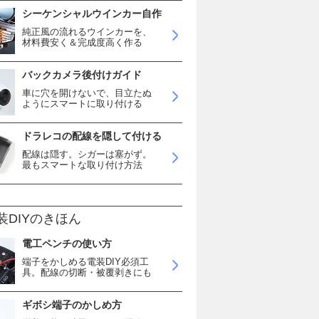
シーケンシャルウインカー自作
純正風の流れるウインカーを、
材料費安く＆完成度高く作る
バックカメラ後付けガイド
車に穴を開けないで、目立たぬ
ようにスマートに取り付ける
ドラレコの配線を隠して付ける
配線は隠す。シガーは塞がず。
最もスマートな取り付け方法
装DIYのきほん
電工ペンチの使い方
端子をかしめる電装DIY必須工
具。配線の切断・被覆剥きにも
ギボシ端子のかしめ方