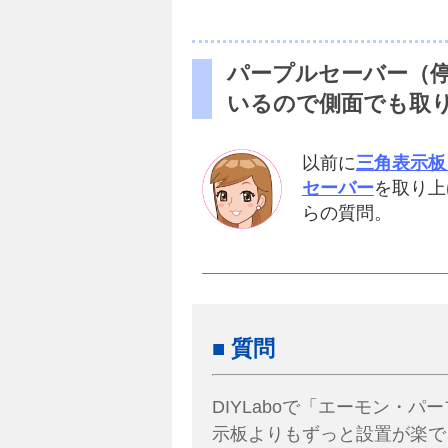
パープルセーバー（
いるので側面でも取
以前に
三角表示板
セーバー
を取り上
らの質問。
■ 質問
DIYLaboで「エーモン・
示板よりもずっと設置が楽で